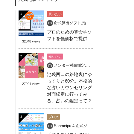
買いたい
命式算出ソフト
,
池袋
,
活学算命学
,
算命学
,
算命
プロのための算命学ソ
フトを低価格で提供
32348 views
知りたい
メンター対面鑑定
,
個人対面鑑定
,
占い
,
池袋 占
池袋西口の路地裏にゆ
っくりと60分。本格的
27994 views
な占いカウンセリング
対面鑑定に行ってみ
る。占いの鑑定って？
ブログ
Sanmeipro4
,
命式ソフト
,
無料
,
算命学