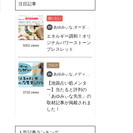
注目記事
買いたい
あゆみぃな
,
オーダー天然石ブレス
,
パワースト
エネルギー調和！オリ
ジナルパワーストーン
5052 views
ブレスレット
ブログ
あゆみぃな
,
メディア出演OK
,
占いガール
,
占い
【池袋占い処メンタ
ー】当たると評判の
3720 views
「あゆみぃな先生」の
取材記事が掲載されま
した！
人気記事ランキング