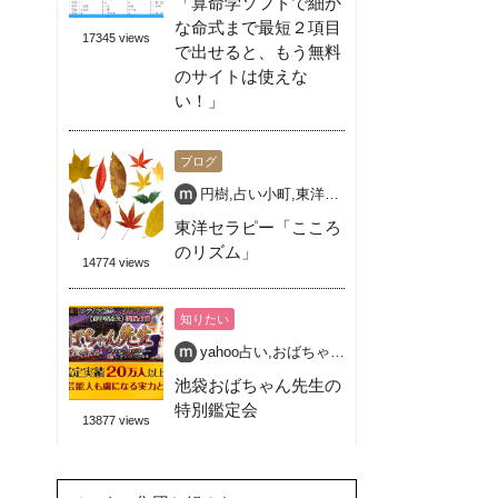
「算命学ソフトで細か
な命式まで最短２項目
17345 views
で出せると、もう無料
のサイトは使えな
い！」
ブログ
円樹
,
占い小町
,
東洋セラピー
,
池袋 占い 開運
,
東洋セラピー「こころ
のリズム」
14774 views
知りたい
yahoo占い
,
おばちゃん先生
,
占い
,
池袋
,
特別鑑
池袋おばちゃん先生の
特別鑑定会
13877 views