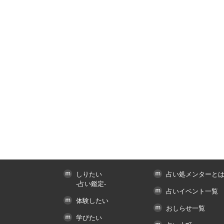
しりたい
占い処メンターと
-占い鑑定-
占いイベント一覧
体験したい
おしらせ一覧
学びたい