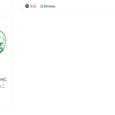
実績
1130views
HC
おこ