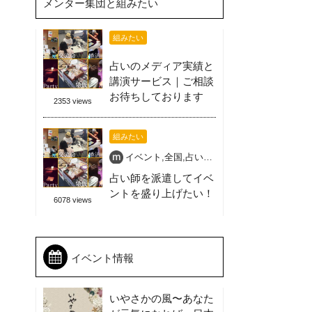
メンター集団と組みたい
組みたい
占いのメディア実績と
講演サービス｜ご相談
お待ちしております
2353 views
組みたい
イベント
,
全国
,
占い師
,
占い師派遣
,
喜ばれる盛
占い師を派遣してイベ
ントを盛り上げたい！
6078 views
イベント情報
いやさかの風〜あなた