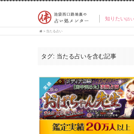
知りたい
(占
>
当たる占い
タグ:
当たる占い
を含む記事