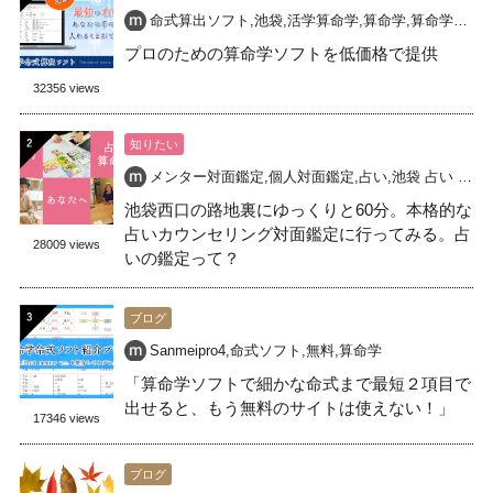
命式算出ソフト
,
池袋
,
活学算命学
,
算命学
,
算命学命式
,
プロのための算命学ソフトを低価格で提供
32356 views
知りたい
メンター対面鑑定
,
個人対面鑑定
,
占い
,
池袋 占い 開運
,
池袋西口の路地裏にゆっくりと60分。本格的な
占いカウンセリング対面鑑定に行ってみる。占
28009 views
いの鑑定って？
ブログ
Sanmeipro4
,
命式ソフト
,
無料
,
算命学
「算命学ソフトで細かな命式まで最短２項目で
出せると、もう無料のサイトは使えない！」
17346 views
ブログ