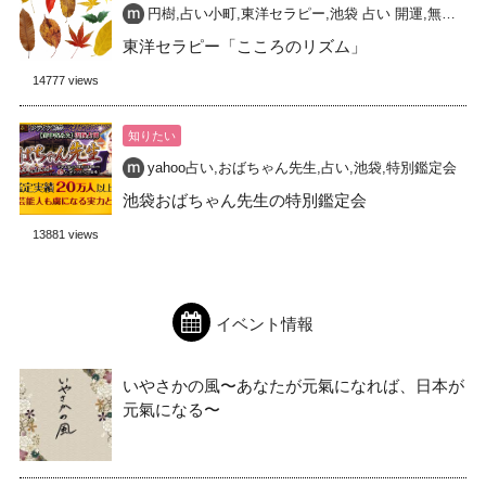
円樹
,
占い小町
,
東洋セラピー
,
池袋 占い 開運
,
無料占い
東洋セラピー「こころのリズム」
14777 views
知りたい
yahoo占い
,
おばちゃん先生
,
占い
,
池袋
,
特別鑑定会
池袋おばちゃん先生の特別鑑定会
13881 views
イベント情報
いやさかの風〜あなたが元氣になれば、日本が
元氣になる〜