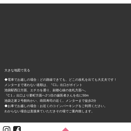
大きな地図で見る
◆電車でお越しの場合：どの路線できても、どこの改札を出ても大丈夫です！
メンターまで迷わない道順は、『C1』出口がポイント
池袋駅西口方面、エチカを通り、副都心線の改札方面へ。
『C１』出口より要町方面へ2つ目の歯医者さんを右に50m
池袋之家２号館向かい、蒔田寿司の近く。メンターまで徒歩2分
◆お車でお越しの場合：お近くのコインパーキングをご利用ください。
わからない場合は直接来ていただきその場でご案内致します。