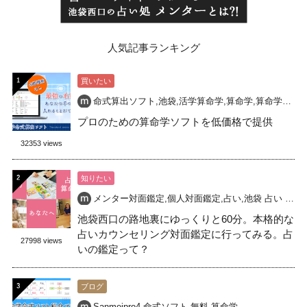
人気記事ランキング
買いたい
命式算出ソフト
,
池袋
,
活学算命学
,
算命学
,
算命学命式
,
プロのための算命学ソフトを低価格で提供
32353 views
知りたい
メンター対面鑑定
,
個人対面鑑定
,
占い
,
池袋 占い 開運
,
池袋西口の路地裏にゆっくりと60分。本格的な
占いカウンセリング対面鑑定に行ってみる。占
27998 views
いの鑑定って？
ブログ
Sanmeipro4
,
命式ソフト
,
無料
,
算命学