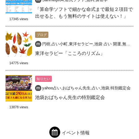
「算命学ソフトで細かな命式まで最短２項目で
出せると、もう無料のサイトは使えない！」
17345 views
ブログ
円樹
,
占い小町
,
東洋セラピー
,
池袋 占い 開運
,
無料占い
東洋セラピー「こころのリズム」
14775 views
知りたい
yahoo占い
,
おばちゃん先生
,
占い
,
池袋
,
特別鑑定会
池袋おばちゃん先生の特別鑑定会
13878 views
イベント情報