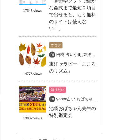
「算命学ソフトで細か
な命式まで最短２項目
17346 views
で出せると、もう無料
のサイトは使えな
い！」
ブログ
円樹
,
占い小町
,
東洋セラピー
,
池袋 占い 開運
,
東洋セラピー「こころ
のリズム」
14778 views
知りたい
yahoo占い
,
おばちゃん先生
,
占い
,
池袋
,
特別鑑
池袋おばちゃん先生の
特別鑑定会
13882 views