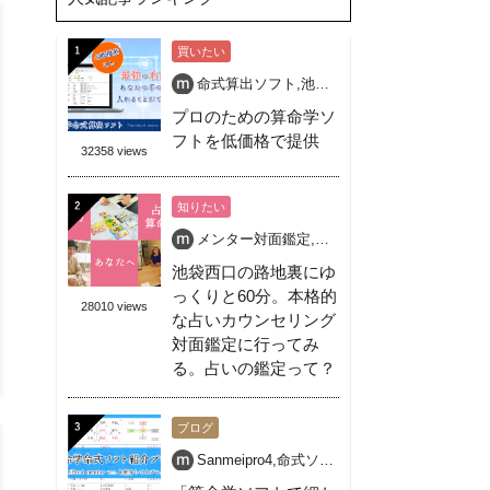
買いたい
命式算出ソフト
,
池袋
,
活学算命学
,
算命学
,
算命
プロのための算命学ソ
フトを低価格で提供
32358 views
知りたい
メンター対面鑑定
,
個人対面鑑定
,
占い
,
池袋 占
池袋西口の路地裏にゆ
っくりと60分。本格的
28010 views
な占いカウンセリング
対面鑑定に行ってみ
る。占いの鑑定って？
ブログ
Sanmeipro4
,
命式ソフト
,
無料
,
算命学