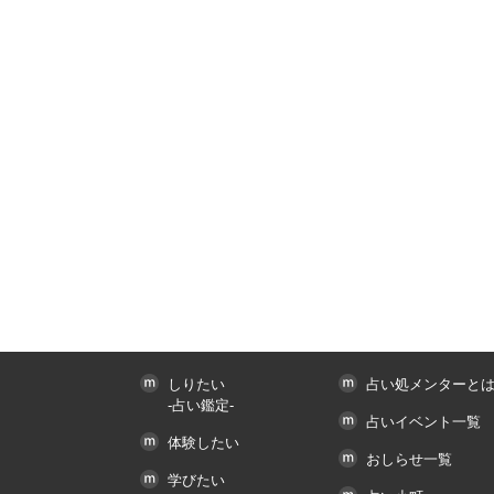
しりたい
占い処メンターと
-占い鑑定-
占いイベント一覧
体験したい
おしらせ一覧
学びたい