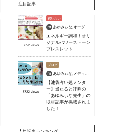
注目記事
買いたい
あゆみぃな
,
オーダー天然石ブレス
,
パワースト
エネルギー調和！オリ
ジナルパワーストーン
5052 views
ブレスレット
ブログ
あゆみぃな
,
メディア出演OK
,
占いガール
,
占い
【池袋占い処メンタ
ー】当たると評判の
3722 views
「あゆみぃな先生」の
取材記事が掲載されま
した！
人気記事ランキング