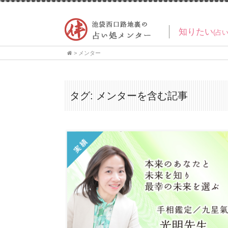
知りたい
(占
>
メンター
タグ:
メンター
を含む記事