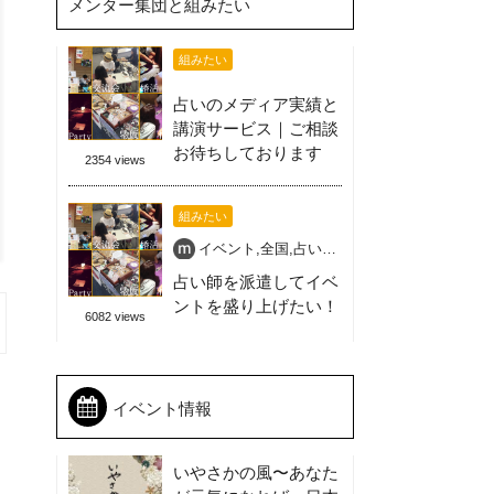
メンター集団と組みたい
組みたい
占いのメディア実績と
講演サービス｜ご相談
お待ちしております
2354 views
組みたい
イベント
,
全国
,
占い師
,
占い師派遣
,
喜ばれる盛
占い師を派遣してイベ
ントを盛り上げたい！
6082 views
イベント情報
いやさかの風〜あなた