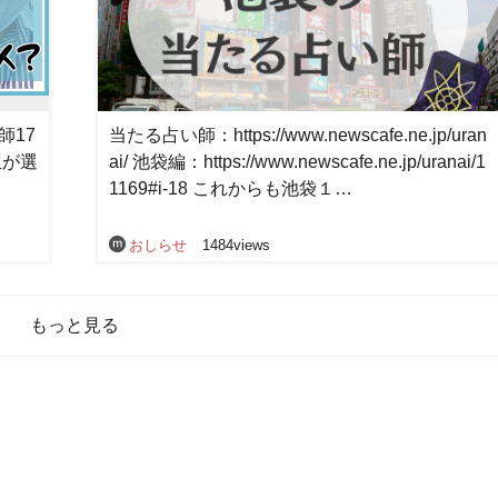
師17
当たる占い師：https://www.newscafe.ne.jp/uran
生が選
ai/ 池袋編：https://www.newscafe.ne.jp/uranai/1
1169#i-18 これからも池袋１…
おしらせ
1484views
もっと見る