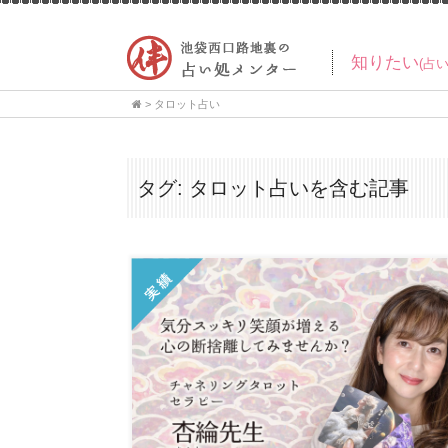
知りたい
(占
>
タロット占い
タグ:
タロット占い
を含む記事