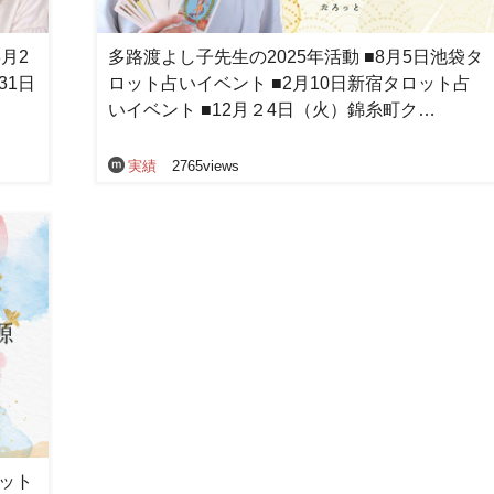
月2
多路渡よし子先生の2025年活動 ■8月5日池袋タ
31日
ロット占いイベント ■2月10日新宿タロット占
いイベント ■12月２4日（火）錦糸町ク…
実績
2765views
ット