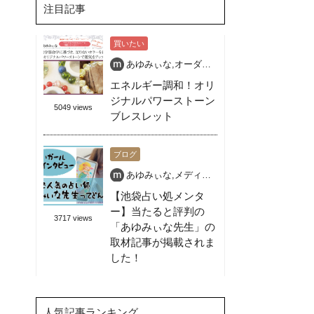
注目記事
買いたい
あゆみぃな
,
オーダー天然石ブレス
,
パワースト
エネルギー調和！オリ
ジナルパワーストーン
5049 views
ブレスレット
ブログ
あゆみぃな
,
メディア出演OK
,
占いガール
,
占い
【池袋占い処メンタ
ー】当たると評判の
3717 views
「あゆみぃな先生」の
取材記事が掲載されま
した！
人気記事ランキング