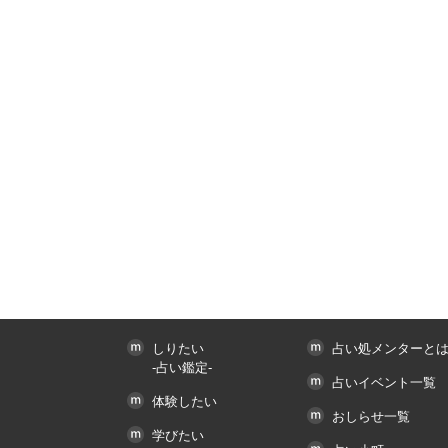
しりたい
占い処メンターと
-占い鑑定-
占いイベント一覧
体験したい
おしらせ一覧
学びたい