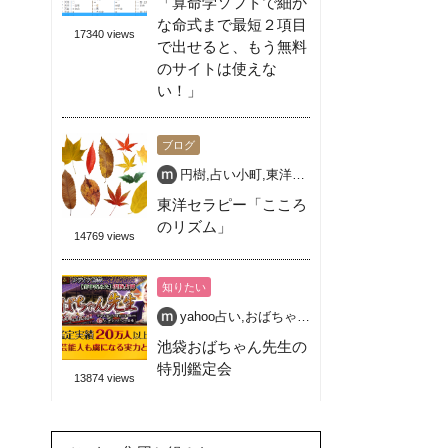
「算命学ソフトで細か
な命式まで最短２項目
17340 views
で出せると、もう無料
のサイトは使えな
い！」
ブログ
円樹
,
占い小町
,
東洋セラピー
,
池袋 占い 開運
,
東洋セラピー「こころ
のリズム」
14769 views
知りたい
yahoo占い
,
おばちゃん先生
,
占い
,
池袋
,
特別鑑
池袋おばちゃん先生の
特別鑑定会
13874 views