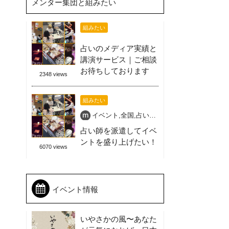
メンター集団と組みたい
組みたい
占いのメディア実績と
講演サービス｜ご相談
お待ちしております
2348 views
組みたい
イベント
,
全国
,
占い師
,
占い師派遣
,
喜ばれる盛
占い師を派遣してイベ
ントを盛り上げたい！
6070 views
イベント情報
いやさかの風〜あなた