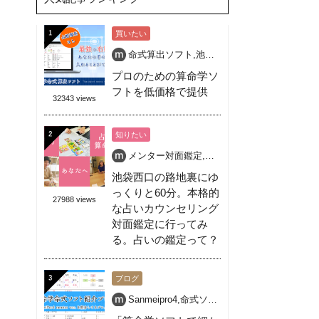
買いたい
命式算出ソフト
,
池袋
,
活学算命学
,
算命学
,
算命
プロのための算命学ソ
フトを低価格で提供
32343 views
知りたい
メンター対面鑑定
,
個人対面鑑定
,
占い
,
池袋 占
池袋西口の路地裏にゆ
っくりと60分。本格的
27988 views
な占いカウンセリング
対面鑑定に行ってみ
る。占いの鑑定って？
ブログ
Sanmeipro4
,
命式ソフト
,
無料
,
算命学