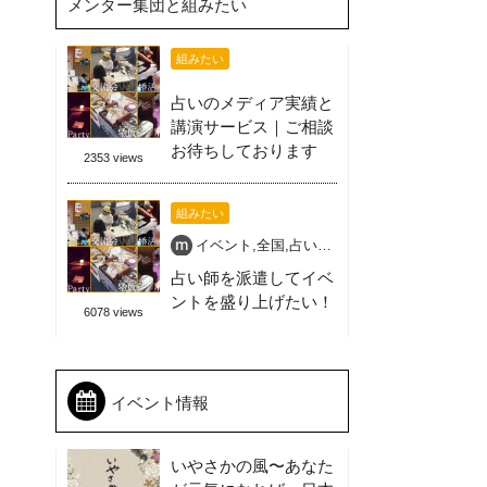
メンター集団と組みたい
組みたい
占いのメディア実績と
講演サービス｜ご相談
お待ちしております
2353 views
組みたい
イベント
,
全国
,
占い師
,
占い師派遣
,
喜ばれる盛
占い師を派遣してイベ
ントを盛り上げたい！
6078 views
イベント情報
いやさかの風〜あなた