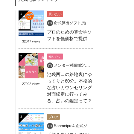
買いたい
命式算出ソフト
,
池袋
,
活学算命学
,
算命学
,
算命
プロのための算命学ソ
フトを低価格で提供
32347 views
知りたい
メンター対面鑑定
,
個人対面鑑定
,
占い
,
池袋 占
池袋西口の路地裏にゆ
っくりと60分。本格的
27992 views
な占いカウンセリング
対面鑑定に行ってみ
る。占いの鑑定って？
ブログ
Sanmeipro4
,
命式ソフト
,
無料
,
算命学