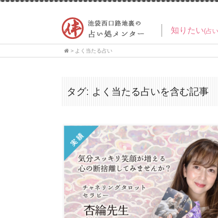
知りたい
(占
>
よく当たる占い
タグ:
よく当たる占い
を含む記事