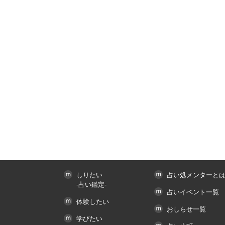
しりたい
占い処メンターと
-占い鑑定-
占いイベント一覧
体験したい
おしらせ一覧
学びたい