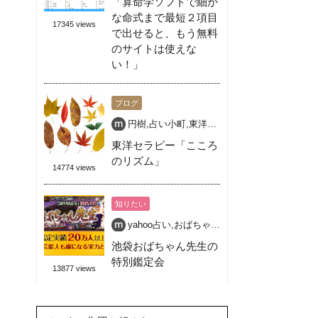
「算命学ソフトで細か
な命式まで最短２項目
17345 views
で出せると、もう無料
のサイトは使えな
い！」
ブログ
円樹
,
占い小町
,
東洋セラピー
,
池袋 占い 開運
,
東洋セラピー「こころ
のリズム」
14774 views
知りたい
yahoo占い
,
おばちゃん先生
,
占い
,
池袋
,
特別鑑
池袋おばちゃん先生の
特別鑑定会
13877 views