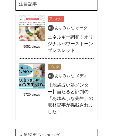
注目記事
買いたい
あゆみぃな
,
オーダー天然石ブレス
,
パワースト
エネルギー調和！オリ
ジナルパワーストーン
5052 views
ブレスレット
ブログ
あゆみぃな
,
メディア出演OK
,
占いガール
,
占い
【池袋占い処メンタ
ー】当たると評判の
3720 views
「あゆみぃな先生」の
取材記事が掲載されま
した！
人気記事ランキング