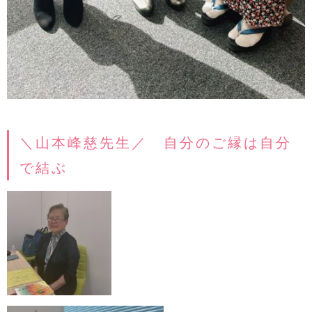
＼山本峰慈先生／ 自分のご縁は自分
で結ぶ