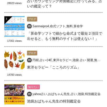
占いカウンセリング対面鑑定に行ってみる。占
28023 views
いの鑑定って？
ブログ
Sanmeipro4
,
命式ソフト
,
無料
,
算命学
「算命学ソフトで細かな命式まで最短２項目で
出せると、もう無料のサイトは使えない！」
17351 views
ブログ
円樹
,
占い小町
,
東洋セラピー
,
池袋 占い 開運
,
無料占い
東洋セラピー「こころのリズム」
14783 views
知りたい
yahoo占い
,
おばちゃん先生
,
占い
,
池袋
,
特別鑑定会
池袋おばちゃん先生の特別鑑定会