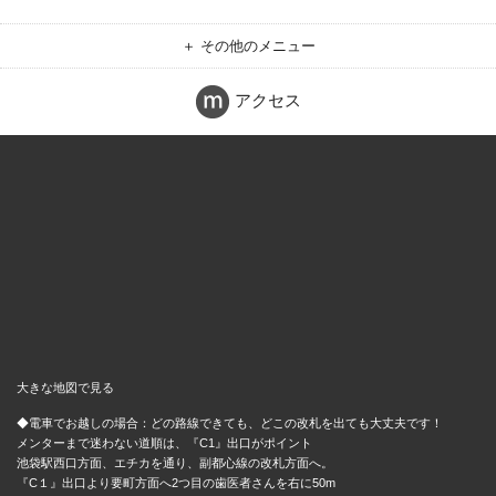
＋ その他のメニュー
アクセス
大きな地図で見る
◆電車でお越しの場合：どの路線できても、どこの改札を出ても大丈夫です！
メンターまで迷わない道順は、『C1』出口がポイント
池袋駅西口方面、エチカを通り、副都心線の改札方面へ。
『C１』出口より要町方面へ2つ目の歯医者さんを右に50m