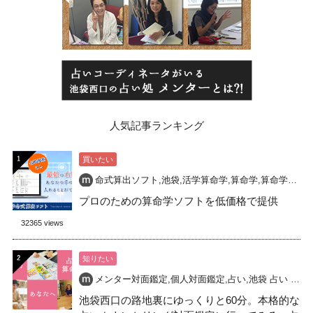
人気記事ランキング
買いたい
命式算出ソフト
,
池袋
,
活学算命学
,
算命学
,
算命学命式
,
プロのための算命学ソフトを低価格で提供
32365 views
知りたい
メンター対面鑑定
,
個人対面鑑定
,
占い
,
池袋 占い 開運
,
池袋西口の路地裏にゆっくりと60分。本格的な