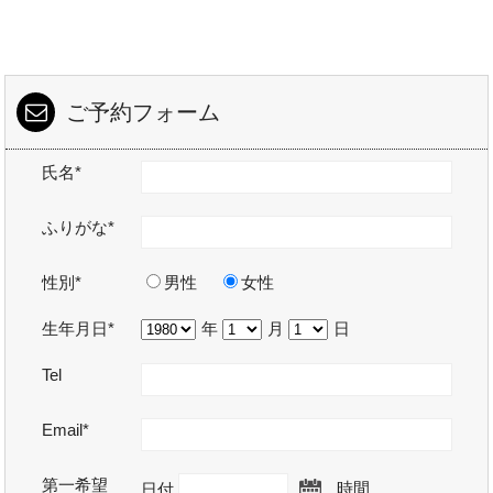
ご予約フォーム
氏名*
ふりがな*
性別*
男性
女性
生年月日*
年
月
日
Tel
Email*
第一希望
日付
時間