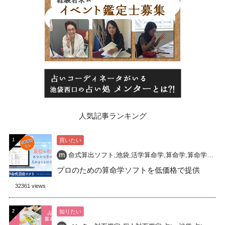
人気記事ランキング
買いたい
命式算出ソフト
,
池袋
,
活学算命学
,
算命学
,
算命学命式
,
プロのための算命学ソフトを低価格で提供
32361 views
知りたい