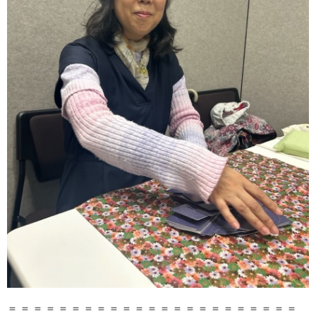
＝＝＝＝＝＝＝＝＝＝＝＝＝＝＝＝＝＝＝＝＝＝＝