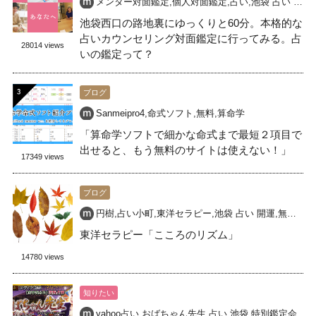
メンター対面鑑定
,
個人対面鑑定
,
占い
,
池袋 占い 開運
,
池袋西口の路地裏にゆっくりと60分。本格的な
占いカウンセリング対面鑑定に行ってみる。占
28014 views
いの鑑定って？
ブログ
Sanmeipro4
,
命式ソフト
,
無料
,
算命学
「算命学ソフトで細かな命式まで最短２項目で
出せると、もう無料のサイトは使えない！」
17349 views
ブログ
円樹
,
占い小町
,
東洋セラピー
,
池袋 占い 開運
,
無料占い
東洋セラピー「こころのリズム」
14780 views
知りたい
yahoo占い
,
おばちゃん先生
,
占い
,
池袋
,
特別鑑定会