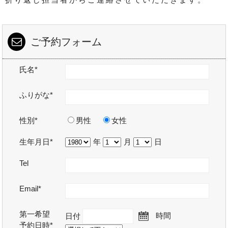
ご予約フォーム
氏名*
ふりがな*
性別*
男性
女性
生年月日*
年
月
日
Tel
Email*
第一希望
日付
時間
予約日時*