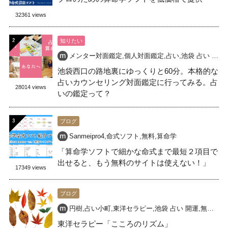
32361 views
知りたい
メンター対面鑑定
,
個人対面鑑定
,
占い
,
池袋 占い 開運
,
池袋西口の路地裏にゆっくりと60分。本格的な
占いカウンセリング対面鑑定に行ってみる。占
28014 views
いの鑑定って？
ブログ
Sanmeipro4
,
命式ソフト
,
無料
,
算命学
「算命学ソフトで細かな命式まで最短２項目で
出せると、もう無料のサイトは使えない！」
17349 views
ブログ
円樹
,
占い小町
,
東洋セラピー
,
池袋 占い 開運
,
無料占い
東洋セラピー「こころのリズム」