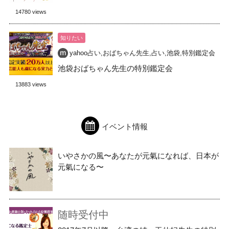
14780 views
知りたい
yahoo占い
,
おばちゃん先生
,
占い
,
池袋
,
特別鑑定会
池袋おばちゃん先生の特別鑑定会
13883 views
イベント情報
いやさかの風〜あなたが元氣になれば、日本が
元氣になる〜
随時受付中