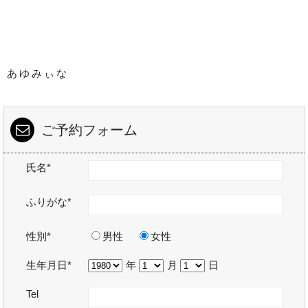
あゆみぃな
ご予約フォーム
氏名*
ふりがな*
性別*
男性
女性
生年月日*
年
月
日
Tel