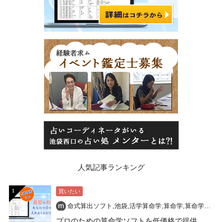
人気記事ランキング
買いたい
命式算出ソフト
,
池袋
,
活学算命学
,
算命学
,
算命学命式
,
プロのための算命学ソフトを低価格で提供