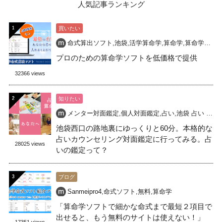
人気記事ランキング
買いたい
命式算出ソフト
,
池袋
,
活学算命学
,
算命学
,
算命学命式
,
プロのための算命学ソフトを低価格で提供
32366 views
知りたい
メンター対面鑑定
,
個人対面鑑定
,
占い
,
池袋 占い 開運
,
池袋西口の路地裏にゆっくりと60分。本格的な
占いカウンセリング対面鑑定に行ってみる。占
28025 views
いの鑑定って？
ブログ
Sanmeipro4
,
命式ソフト
,
無料
,
算命学
「算命学ソフトで細かな命式まで最短２項目で
出せると、もう無料のサイトは使えない！」