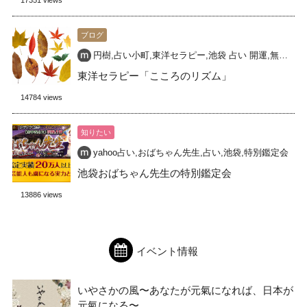
17351 views
ブログ
円樹
,
占い小町
,
東洋セラピー
,
池袋 占い 開運
,
無料占い
東洋セラピー「こころのリズム」
14784 views
知りたい
yahoo占い
,
おばちゃん先生
,
占い
,
池袋
,
特別鑑定会
池袋おばちゃん先生の特別鑑定会
13886 views
イベント情報
いやさかの風〜あなたが元氣になれば、日本が
元氣になる〜