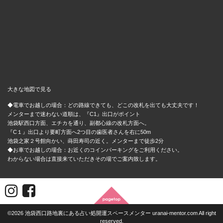
大きな地図で見る
◆電車でお越しの場合：どの路線できても、どこの改札を出ても大丈夫です！
メンターまで迷わない道順は、『C1』出口がポイント
池袋駅西口方面、エチカを通り、副都心線の改札方面へ。
『C１』出口より要町方面へ2つ目の歯医者さんを右に50m
池袋之家２号館向かい、蒔田寿司の近く。メンターまで徒歩2分
◆お車でお越しの場合：お近くのコインパーキングをご利用ください。
わからない場合は直接来ていただきその場でご案内致します。
©2026 池袋西口路地裏にある占い処開運スペースメンター uranai-mentor.com All right
reserved.