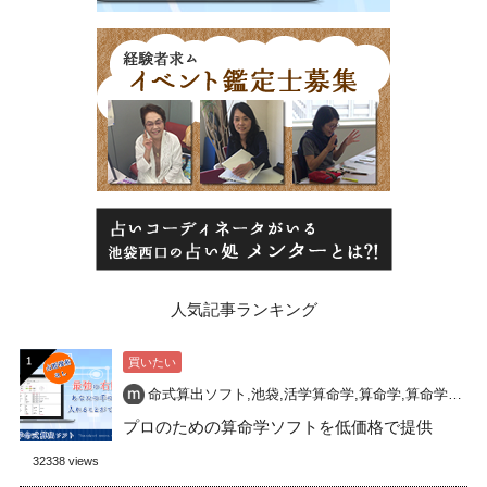
人気記事ランキング
買いたい
命式算出ソフト
,
池袋
,
活学算命学
,
算命学
,
算命学命式
,
プロのための算命学ソフトを低価格で提供
32338 views