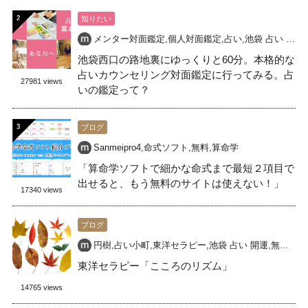
知りたい
メンター対面鑑定
,
個人対面鑑定
,
占い
,
池袋 占い 開運
,
池袋西口の路地裏にゆっくりと60分。本格的な
占いカウンセリング対面鑑定に行ってみる。占
27981 views
いの鑑定って？
ブログ
Sanmeipro4
,
命式ソフト
,
無料
,
算命学
「算命学ソフトで細かな命式まで最短２項目で
出せると、もう無料のサイトは使えない！」
17340 views
ブログ
円樹
,
占い小町
,
東洋セラピー
,
池袋 占い 開運
,
無料占い
東洋セラピー「こころのリズム」
14765 views