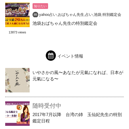
知りたい
yahoo占い
,
おばちゃん先生
,
占い
,
池袋
,
特別鑑定会
池袋おばちゃん先生の特別鑑定会
13873 views
イベント情報
いやさかの風〜あなたが元氣になれば、日本が
元氣になる〜
随時受付中
2017年7月以降 台湾の姉 玉仙妃先生の特別
鑑定日程